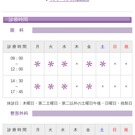
診療時間
眼 科
診 療 時 間
月
火
水
木
金
土
日
祝
09：00
～
×
×
×
12：00
14：30
～
×
×
×
×
17：45
休診日：木曜日・第二土曜日・第二以外の土曜日午後・日曜日・祝祭日
整形外科
診 療 時 間
月
火
水
木
金
土
日
祝