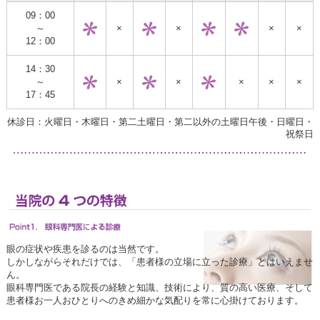
09：00
～
×
×
×
×
12：00
14：30
～
×
×
×
×
×
17：45
休診日：火曜日・木曜日・第二土曜日・第二以外の土曜日午後・日曜日・
祝祭日
眼の症状や疾患を診るのは当然です。
しかしながらそれだけでは、「患者様の立場に立った診療」とはいえませ
ん。
眼科専門医である院長の経験と知識、技術により、質の高い医療、そして
患者様お一人おひとりへのきめ細かな気配りを常に心掛けております。